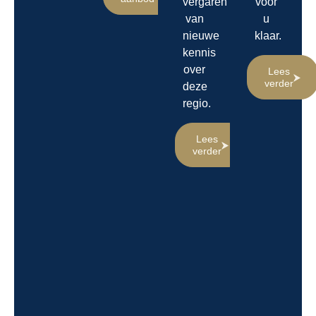
vergaren
voor
van
u
nieuwe
klaar.
kennis
over
Lees
verder
deze
regio.
Lees
verder