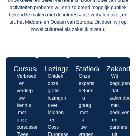
ontwikkelen en delen van kennis. Door middel van onze
activiteiten proberen wij een zo breed mogelijk publiek
bekend te maken met de interessante verhalen over, en
uit, het Midden- en Oosten van Europa. Dit doen wij op
zowel cultureel als zakelijk niveau.
Cursussen
Lezingen
Stafleden
Zakendo
Verbreed
Ontdek
Onze
Wij
en
onze
experts
begrijpen
verdiep
gratis
helpen
dat
uw
lezingen
u
zakendoen
kennis
over
graag
met
met
Midden-
met
bedrijven
onze
en
al
en
cursussen.
Oost-
uw
partners
Twee
Europese
vragen.
uit