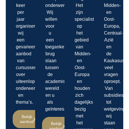
keer
onderwerpen.
Het
Midden-
per
Wij
zijn
en
jaar
willen
specialisten
Oost-
organiseren
voor
op
Europa,
wij
u
het
Centraal-
een
een
gebied
Azië
gevarieerd
toegankelijke
van
en
aanbod
brug
Midden-
de
van
slaan
en
Kaukasus
cursussen
tussen
Oost-
veel
over
de
Europa
vragen
uiteenlopende
academische
en
oproept.
onderwerpen
wereld
houden
Van
en
en u
zich
subsidies
thema’s.
als
dagelijks
tot
geïnteresseerde.
bezig
wetgeving,
met
wij
Bekijk
aanbod
het
staan
Bekijk
aanbod