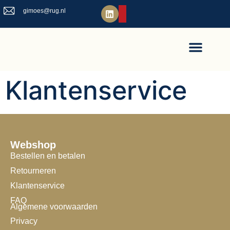
gimoes@rug.nl
Klantenservice
Webshop
Bestellen en betalen
Retourneren
Klantenservice
FAQ
Algemene voorwaarden
Privacy