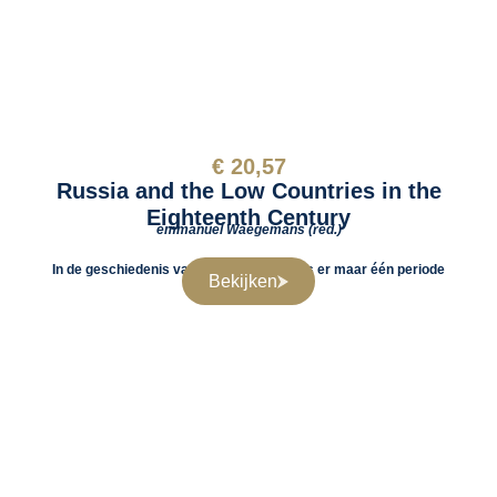
€
20,57
Russia and the Low Countries in the
Eighteenth Century
emmanuel Waegemans (red.)
In de geschiedenis van de Lage Landen is er maar één periode
Bekijken