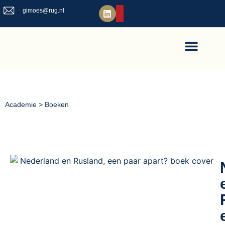
gimoes@rug.nl
Academie > Boeken