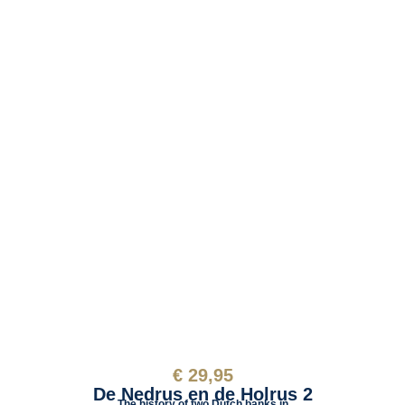
€
29,95
De Nedrus en de Holrus 2
The history of two Dutch
banks in