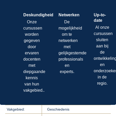
Deskundigheid
Netwerken
Up-to-
date
Onze
De
Al onze
cursussen
mogelijkheid
cursussen
worden
om te
sluiten
gegeven
netwerken
aan bij
door
met
de
ervaren
gelijkgestemde
ontwikkelin
docenten
professionals
en
met
en
onderzoeke
diepgaande
experts.
in de
kennis
regio.
van hun
vakgebied..
Vakgebied:
Geschiedenis