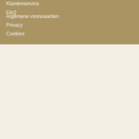
Klantenservice
FAQ
Algemene voorwaarden
Privacy
Cookies
Zaken doen
Over GIMOES
Douane
Wetgeving
Subsidies
Servicepakketten
Leren
Geassocieerde leden
Stafleden
Cursussen