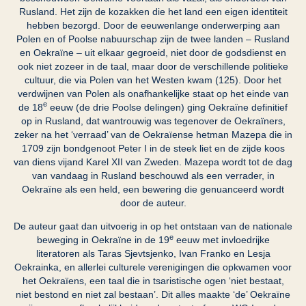
Rusland. Het zijn de kozakken die het land een eigen identiteit
hebben bezorgd. Door de eeuwenlange onderwerping aan
Polen en of Poolse nabuurschap zijn de twee landen – Rusland
en Oekraïne – uit elkaar gegroeid, niet door de godsdienst en
ook niet zozeer in de taal, maar door de verschillende politieke
cultuur, die via Polen van het Westen kwam (125). Door het
verdwijnen van Polen als onafhankelijke staat op het einde van
e
de 18
eeuw (de drie Poolse delingen) ging Oekraïne definitief
op in Rusland, dat wantrouwig was tegenover de Oekraïners,
zeker na het ‘verraad’ van de Oekraïense hetman Mazepa die in
1709 zijn bondgenoot Peter I in de steek liet en de zijde koos
van diens vijand Karel XII van Zweden. Mazepa wordt tot de dag
van vandaag in Rusland beschouwd als een verrader, in
Oekraïne als een held, een bewering die genuanceerd wordt
door de auteur.
De auteur gaat dan uitvoerig in op het ontstaan van de nationale
e
beweging in Oekraïne in de 19
eeuw met invloedrijke
literatoren als Taras Sjevtsjenko, Ivan Franko en Lesja
Oekrainka, en allerlei culturele verenigingen die opkwamen voor
het Oekraïens, een taal die in tsaristische ogen ‘niet bestaat,
niet bestond en niet zal bestaan’. Dit alles maakte ‘de’ Oekraïne