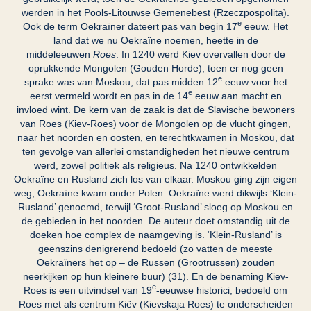
werden in het Pools-Litouwse Gemenebest (Rzeczpospolita).
e
Ook de term Oekraïner dateert pas van begin 17
eeuw. Het
land dat we nu Oekraïne noemen, heette in de
middeleeuwen
Roes
. In 1240 werd Kiev overvallen door de
oprukkende Mongolen (Gouden Horde), toen er nog geen
e
sprake was van Moskou, dat pas midden 12
eeuw voor het
e
eerst vermeld wordt en pas in de 14
eeuw aan macht en
invloed wint. De kern van de zaak is dat de Slavische bewoners
van Roes (Kiev-Roes) voor de Mongolen op de vlucht gingen,
naar het noorden en oosten, en terechtkwamen in Moskou, dat
ten gevolge van allerlei omstandigheden het nieuwe centrum
werd, zowel politiek als religieus. Na 1240 ontwikkelden
Oekraïne en Rusland zich los van elkaar. Moskou ging zijn eigen
weg, Oekraïne kwam onder Polen. Oekraïne werd dikwijls ‘Klein-
Rusland’ genoemd, terwijl ‘Groot-Rusland’ sloeg op Moskou en
de gebieden in het noorden. De auteur doet omstandig uit de
doeken hoe complex de naamgeving is. ‘Klein-Rusland’ is
geenszins denigrerend bedoeld (zo vatten de meeste
Oekraïners het op – de Russen (Grootrussen) zouden
neerkijken op hun kleinere buur) (31). En de benaming Kiev-
e
Roes is een uitvindsel van 19
-eeuwse historici, bedoeld om
Roes met als centrum Kiëv (Kievskaja Roes) te onderscheiden