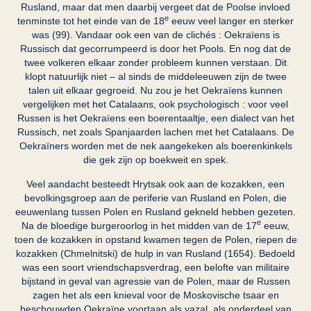
Rusland, maar dat men daarbij vergeet dat de Poolse invloed
e
tenminste tot het einde van de 18
eeuw veel langer en sterker
was (99). Vandaar ook een van de clichés : Oekraïens is
Russisch dat gecorrumpeerd is door het Pools. En nog dat de
twee volkeren elkaar zonder probleem kunnen verstaan. Dit
klopt natuurlijk niet – al sinds de middeleeuwen zijn de twee
talen uit elkaar gegroeid. Nu zou je het Oekraïens kunnen
vergelijken met het Catalaans, ook psychologisch : voor veel
Russen is het Oekraïens een boerentaaltje, een dialect van het
Russisch, net zoals Spanjaarden lachen met het Catalaans. De
Oekraïners worden met de nek aangekeken als boerenkinkels
die gek zijn op boekweit en spek.
Veel aandacht besteedt Hrytsak ook aan de kozakken, een
bevolkingsgroep aan de periferie van Rusland en Polen, die
eeuwenlang tussen Polen en Rusland gekneld hebben gezeten.
e
Na de bloedige burgeroorlog in het midden van de 17
eeuw,
toen de kozakken in opstand kwamen tegen de Polen, riepen de
kozakken (Chmelnitski) de hulp in van Rusland (1654). Bedoeld
was een soort vriendschapsverdrag, een belofte van militaire
bijstand in geval van agressie van de Polen, maar de Russen
zagen het als een knieval voor de Moskovische tsaar en
beschouwden Oekraïne voortaan als vazal, als onderdeel van