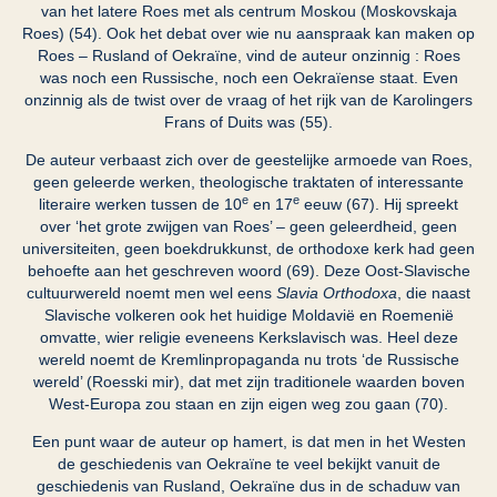
van het latere Roes met als centrum Moskou (Moskovskaja
Roes) (54). Ook het debat over wie nu aanspraak kan maken op
Roes – Rusland of Oekraïne, vind de auteur onzinnig : Roes
was noch een Russische, noch een Oekraïense staat. Even
onzinnig als de twist over de vraag of het rijk van de Karolingers
Frans of Duits was (55).
De auteur verbaast zich over de geestelijke armoede van Roes,
geen geleerde werken, theologische traktaten of interessante
e
e
literaire werken tussen de 10
en 17
eeuw (67). Hij spreekt
over ‘het grote zwijgen van Roes’ – geen geleerdheid, geen
universiteiten, geen boekdrukkunst, de orthodoxe kerk had geen
behoefte aan het geschreven woord (69). Deze Oost-Slavische
cultuurwereld noemt men wel eens
Slavia Orthodoxa
, die naast
Slavische volkeren ook het huidige Moldavië en Roemenië
omvatte, wier religie eveneens Kerkslavisch was. Heel deze
wereld noemt de Kremlinpropaganda nu trots ‘de Russische
wereld’ (Roesski mir), dat met zijn traditionele waarden boven
West-Europa zou staan en zijn eigen weg zou gaan (70).
Een punt waar de auteur op hamert, is dat men in het Westen
de geschiedenis van Oekraïne te veel bekijkt vanuit de
geschiedenis van Rusland, Oekraïne dus in de schaduw van