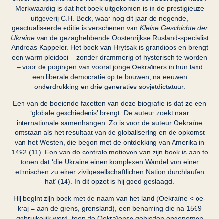
Merkwaardig is dat het boek uitgekomen is in de prestigieuze
uitgeverij C.H. Beck, waar nog dit jaar de negende,
geactualiseerde editie is verschenen van
Kleine Geschichte der
Ukraine
van de gezaghebbende Oostenrijkse Rusland-specialist
Andreas Kappeler. Het boek van Hrytsak is grandioos en brengt
een warm pleidooi – zonder drammerig of hysterisch te worden
– voor de pogingen van vooral jonge Oekraïners in hun land
een liberale democratie op te bouwen, na eeuwen
onderdrukking en drie generaties sovjetdictatuur.
Een van de boeiende facetten van deze biografie is dat ze een
‘globale geschiedenis’ brengt. De auteur zoekt naar
internationale samenhangen. Zo is voor de auteur Oekraïne
ontstaan als het resultaat van de globalisering en de opkomst
van het Westen, die begon met de ontdekking van Amerika in
1492 (11). Een van de centrale motieven van zijn boek is aan te
tonen dat ‘die Ukraine einen komplexen Wandel von einer
ethnischen zu einer zivilgesellschaftlichen Nation durchlaufen
hat’ (14). In dit opzet is hij goed geslaagd.
Hij begint zijn boek met de naam van het land (Oekraïne < oe-
kraj = aan de grens, grensland), een benaming die na 1569
gebruikelijk werd, toen de Oekraïense gebieden opgenomen